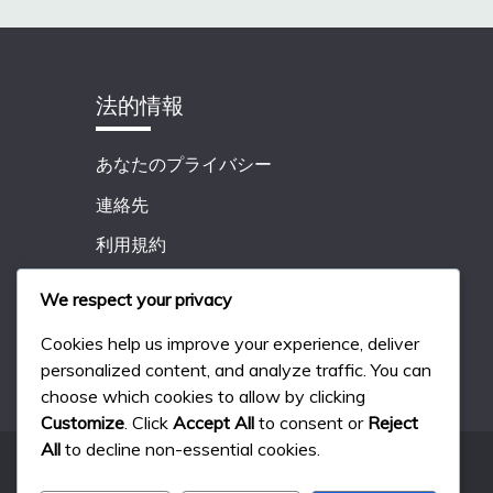
法的情報
あなたのプライバシー
連絡先
利用規約
私たちは誰か
We respect your privacy
クッキー設定
Cookies help us improve your experience, deliver
personalized content, and analyze traffic. You can
choose which cookies to allow by clicking
Customize
. Click
Accept All
to consent or
Reject
All
to decline non-essential cookies.