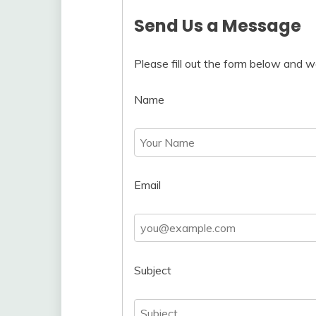
Send Us a Message
Please fill out the form below and we
Name
Email
Subject